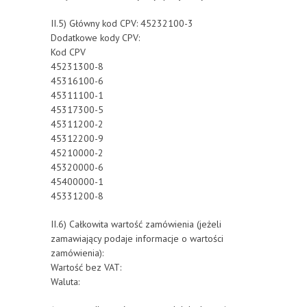
II.5) Główny kod CPV: 45232100-3
Dodatkowe kody CPV:
Kod CPV
45231300-8
45316100-6
45311100-1
45317300-5
45311200-2
45312200-9
45210000-2
45320000-6
45400000-1
45331200-8
II.6) Całkowita wartość zamówienia (jeżeli
zamawiający podaje informacje o wartości
zamówienia):
Wartość bez VAT:
Waluta: