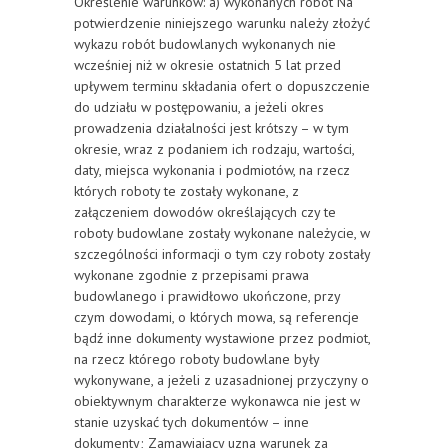
Określenie warunków: a) wykonanych robót Na
potwierdzenie niniejszego warunku należy złożyć
wykazu robót budowlanych wykonanych nie
wcześniej niż w okresie ostatnich 5 lat przed
upływem terminu składania ofert o dopuszczenie
do udziału w postępowaniu, a jeżeli okres
prowadzenia działalności jest krótszy – w tym
okresie, wraz z podaniem ich rodzaju, wartości,
daty, miejsca wykonania i podmiotów, na rzecz
których roboty te zostały wykonane, z
załączeniem dowodów określających czy te
roboty budowlane zostały wykonane należycie, w
szczególności informacji o tym czy roboty zostały
wykonane zgodnie z przepisami prawa
budowlanego i prawidłowo ukończone, przy
czym dowodami, o których mowa, są referencje
bądź inne dokumenty wystawione przez podmiot,
na rzecz którego roboty budowlane były
wykonywane, a jeżeli z uzasadnionej przyczyny o
obiektywnym charakterze wykonawca nie jest w
stanie uzyskać tych dokumentów – inne
dokumenty; Zamawiający uzna warunek za