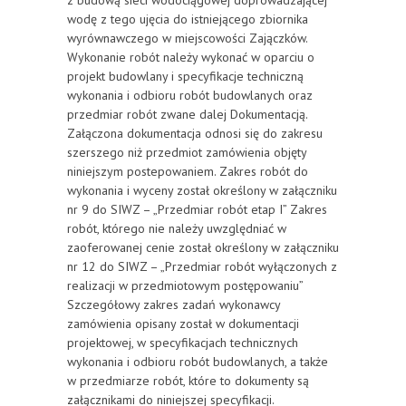
z budową sieci wodociągowej doprowadzającej
wodę z tego ujęcia do istniejącego zbiornika
wyrównawczego w miejscowości Zajączków.
Wykonanie robót należy wykonać w oparciu o
projekt budowlany i specyfikacje techniczną
wykonania i odbioru robót budowlanych oraz
przedmiar robót zwane dalej Dokumentacją.
Załączona dokumentacja odnosi się do zakresu
szerszego niż przedmiot zamówienia objęty
niniejszym postepowaniem. Zakres robót do
wykonania i wyceny został określony w załączniku
nr 9 do SIWZ – „Przedmiar robót etap I” Zakres
robót, którego nie należy uwzględniać w
zaoferowanej cenie został określony w załączniku
nr 12 do SIWZ – „Przedmiar robót wyłączonych z
realizacji w przedmiotowym postępowaniu”
Szczegółowy zakres zadań wykonawcy
zamówienia opisany został w dokumentacji
projektowej, w specyfikacjach technicznych
wykonania i odbioru robót budowlanych, a także
w przedmiarze robót, które to dokumenty są
załącznikami do niniejszej specyfikacji.