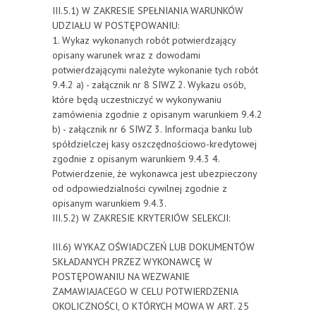
III.5.1) W ZAKRESIE SPEŁNIANIA WARUNKÓW
UDZIAŁU W POSTĘPOWANIU:
1. Wykaz wykonanych robót potwierdzający
opisany warunek wraz z dowodami
potwierdzającymi należyte wykonanie tych robót
9.4.2 a) - załącznik nr 8 SIWZ 2. Wykazu osób,
które będą uczestniczyć w wykonywaniu
zamówienia zgodnie z opisanym warunkiem 9.4.2
b) - załącznik nr 6 SIWZ 3. Informacja banku lub
spółdzielczej kasy oszczędnościowo-kredytowej
zgodnie z opisanym warunkiem 9.4.3 4.
Potwierdzenie, że wykonawca jest ubezpieczony
od odpowiedzialności cywilnej zgodnie z
opisanym warunkiem 9.4.3.
III.5.2) W ZAKRESIE KRYTERIÓW SELEKCJI:
III.6) WYKAZ OŚWIADCZEŃ LUB DOKUMENTÓW
SKŁADANYCH PRZEZ WYKONAWCĘ W
POSTĘPOWANIU NA WEZWANIE
ZAMAWIAJACEGO W CELU POTWIERDZENIA
OKOLICZNOŚCI, O KTÓRYCH MOWA W ART. 25