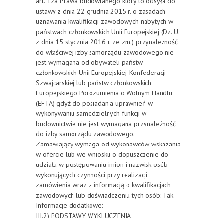
art. 12a Prawa budowlanego który to odsyła do
ustawy z dnia 22 grudnia 2015 r. o zasadach
uznawania kwalifikacji zawodowych nabytych w
państwach członkowskich Unii Europejskiej (Dz. U.
z dnia 15 stycznia 2016 r. ze zm.) przynależność
do właściwej izby samorządu zawodowego nie
jest wymagana od obywateli państw
członkowskich Unii Europejskiej, Konfederacji
Szwajcarskiej lub państw członkowskich
Europejskiego Porozumienia o Wolnym Handlu
(EFTA) gdyż do posiadania uprawnień w
wykonywaniu samodzielnych funkcji w
budownictwie nie jest wymagana przynależność
do izby samorządu zawodowego.
Zamawiający wymaga od wykonawców wskazania
w ofercie lub we wniosku o dopuszczenie do
udziału w postępowaniu imion i nazwisk osób
wykonujących czynności przy realizacji
zamówienia wraz z informacją o kwalifikacjach
zawodowych lub doświadczeniu tych osób: Tak
Informacje dodatkowe:
III.2) PODSTAWY WYKLUCZENIA