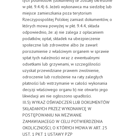
tych podmiotów. (dokumenty te zostały określone
w pkt. 9.4.4) 6. Jeżeli wykonawca ma siedzibę lub
miejsce zamieszkania poza terytorium
Rzeczypospolitej Polskiej zamiast dokumentów, o
których mowa powyżej w pkt. 9.4.4, składa
odpowiednio, że: a) nie zalega z opłacaniem
podatków, opłat, składek na ubezpieczenie
społeczne lub zdrowotne albo że zawarł
porozumienie z właściwym organem w sprawie
spłat tych należności wraz z ewentualnymi
odsetkami lub grzywnami, w szczególności
uzyskał przewidziane prawem zwolnienie,
odroczenie lub rozłożenie na raty zaległych
płatności lub wstrzymanie w całości wykonania
decyzji właściwego organu b) nie otwarto jego
likwidacji ani nie ogłoszono upadłości.
III.5) WYKAZ OŚWIADCZEŃ LUB DOKUMENTÓW
SKŁADANYCH PRZEZ WYKONAWCĘ W
POSTĘPOWANIU NA WEZWANIE
ZAMAWIAJACEGO W CELU POTWIERDZENIA
OKOLICZNOŚCI, O KTÓRYCH MOWA W ART. 25
UST. 1 PKT 1 USTAWY PZP