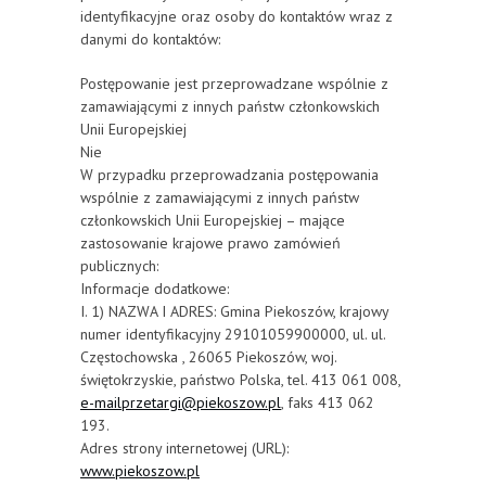
identyfikacyjne oraz osoby do kontaktów wraz z
danymi do kontaktów:
Postępowanie jest przeprowadzane wspólnie z
zamawiającymi z innych państw członkowskich
Unii Europejskiej
Nie
W przypadku przeprowadzania postępowania
wspólnie z zamawiającymi z innych państw
członkowskich Unii Europejskiej – mające
zastosowanie krajowe prawo zamówień
publicznych:
Informacje dodatkowe:
I. 1) NAZWA I ADRES: Gmina Piekoszów, krajowy
numer identyfikacyjny 29101059900000, ul. ul.
Częstochowska , 26065 Piekoszów, woj.
świętokrzyskie, państwo Polska, tel. 413 061 008,
e-mailprzetargi@piekoszow.pl
, faks 413 062
193.
Adres strony internetowej (URL):
www.piekoszow.pl