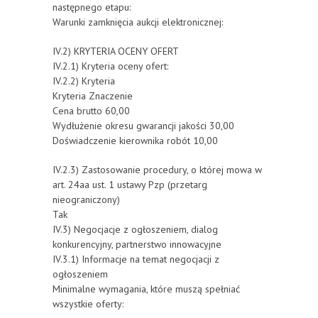
następnego etapu:
Warunki zamknięcia aukcji elektronicznej:
IV.2) KRYTERIA OCENY OFERT
IV.2.1) Kryteria oceny ofert:
IV.2.2) Kryteria
Kryteria Znaczenie
Cena brutto 60,00
Wydłużenie okresu gwarancji jakości 30,00
Doświadczenie kierownika robót 10,00
IV.2.3) Zastosowanie procedury, o której mowa w
art. 24aa ust. 1 ustawy Pzp (przetarg
nieograniczony)
Tak
IV.3) Negocjacje z ogłoszeniem, dialog
konkurencyjny, partnerstwo innowacyjne
IV.3.1) Informacje na temat negocjacji z
ogłoszeniem
Minimalne wymagania, które muszą spełniać
wszystkie oferty: