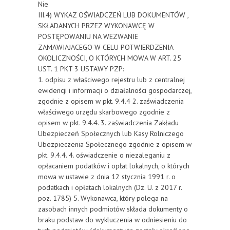
Nie
III.4) WYKAZ OŚWIADCZEŃ LUB DOKUMENTÓW ,
SKŁADANYCH PRZEZ WYKONAWCĘ W
POSTĘPOWANIU NA WEZWANIE
ZAMAWIAJACEGO W CELU POTWIERDZENIA
OKOLICZNOŚCI, O KTÓRYCH MOWA W ART. 25
UST. 1 PKT 3 USTAWY PZP:
1. odpisu z właściwego rejestru lub z centralnej
ewidencji i informacji o działalności gospodarczej,
zgodnie z opisem w pkt. 9.4.4 2. zaświadczenia
właściwego urzędu skarbowego zgodnie z
opisem w pkt. 9.4.4. 3. zaświadczenia Zakładu
Ubezpieczeń Społecznych lub Kasy Rolniczego
Ubezpieczenia Społecznego zgodnie z opisem w
pkt. 9.4.4. 4. oświadczenie o niezaleganiu z
opłacaniem podatków i opłat lokalnych, o których
mowa w ustawie z dnia 12 stycznia 1991 r. o
podatkach i opłatach lokalnych (Dz. U. z 2017 r.
poz. 1785) 5. Wykonawca, który polega na
zasobach innych podmiotów składa dokumenty o
braku podstaw do wykluczenia w odniesieniu do