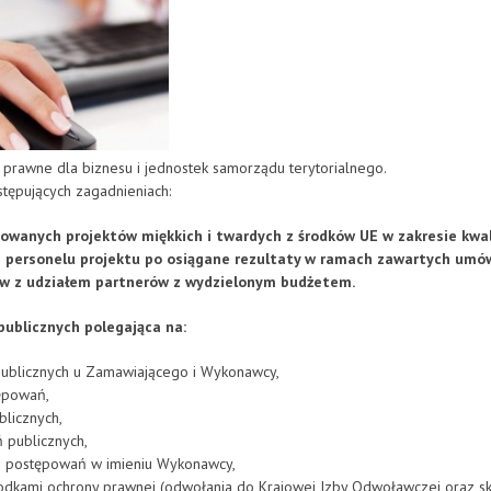
prawne dla biznesu i jednostek samorządu terytorialnego.
stępujących zagadnieniach:
owanych projektów miękkich i twardych z środków UE w zakresie kw
e personelu projektu po osiągane rezultaty w ramach zawartych umó
ów z udziałem partnerów z wydzielonym budżetem.
ublicznych polegająca na:
blicznych u Zamawiającego i Wykonawcy,
ępowań,
licznych,
 publicznych,
e postępowań w imieniu Wykonawcy,
rodkami ochrony prawnej (odwołania do Krajowej Izby Odwoławczej oraz s