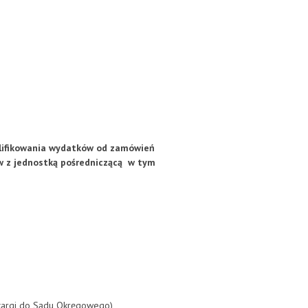
alifikowania wydatków od zamówień
w z jednostką pośredniczącą w tym
kargi do Sądu Okręgowego),