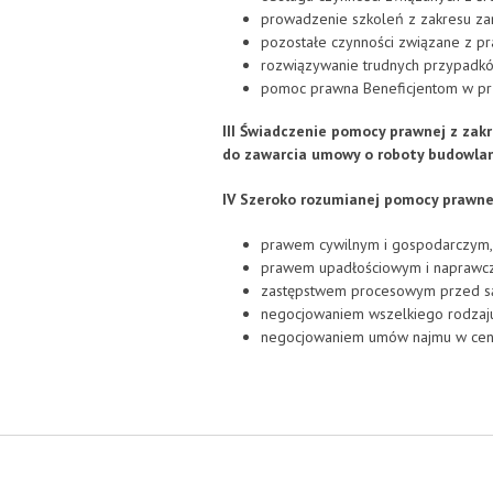
prowadzenie szkoleń z zakresu za
pozostałe czynności związane z p
rozwiązywanie trudnych przypadk
pomoc prawna Beneficjentom w prz
III Świadczenie pomocy prawnej z zak
do zawarcia umowy o roboty budowla
IV Szeroko rozumianej pomocy prawnej
prawem cywilnym i gospodarczym,
prawem upadłościowym i naprawc
zastępstwem procesowym przed sąd
negocjowaniem wszelkiego rodzaj
negocjowaniem umów najmu w centr