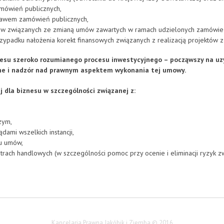
mówień publicznych,
rawem zamówień publicznych,
ów związanych ze zmianą umów zawartych w ramach udzielonych zamówień
ypadku nałożenia korekt finansowych związanych z realizacją projektów 
resu szeroko rozumianego procesu inwestycyjnego – począwszy na uzy
ne i nadzór nad prawnym aspektem wykonania tej umowy.
 dla biznesu w szczególności związanej z:
zym,
ami wszelkich instancji,
u umów,
ach handlowych (w szczególności pomoc przy ocenie i eliminacji ryzyk z
Kancelaria Prawna Jakóbik i Ziemba © 2016