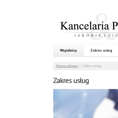
Przejdź do treści
Kancelaria
Jakóbik
i
Prawna
Ziemba
Wspólnicy
Zakres usług
Jesteś tutaj
Strona główna
»
Zakres usług
Zakres usług