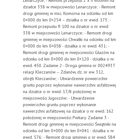
Lenarczyce; - Remont przepustu 2 x fi 600mm na
działce 338 w miejscowości Lenarczyce; - Remont
drogi gminnej w msc. Komorna na odcinku od km
0+000 do km 0+254 – działka o nr ewid. 173; -
Remont przepustu fi 100 na działce o nr ewid
338 w miejscowości Lenarczyce; - Remont drogi
gminnej w miejscowości Chwałki na odcinku od km
0+000 do km 0+058 - działka o nr ewid. 431; -
Remont drogi gminnej w miejscowości Głazów na
odcinku od km 0+000 do km 0+120 - działka o nr
ewid. 450. Zadanie 2 - Droga gminna nr 002493T
relacji Kleczanów – Zdanów, dz. nr ew. 312,
obręb Kleczanów; - Utwardzenie powierzchni
gruntu poprzez wykonanie nawierzchni asfaltowej
na działce o nr ewid. 17/8 położonej w
miejscowości Jugoszów; - Utwardzenie
powierzchni gruntu poprzez wykonanie
nawierzchni asfaltowej na działce o nr ewid. 162
położonej w miejscowości Piekary. Zadanie 3 -
Remont drogi gminnej w miejscowości Świątniki na
odcinku od km 0+000 do km 0+041 - działka o nr
ewid. 576; - Remont drogi gminnej o nr ewid. 584