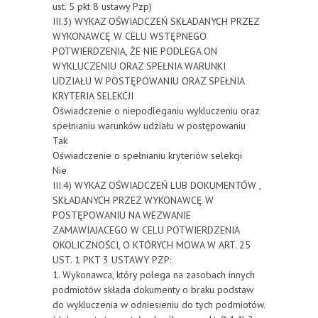
ust. 5 pkt 8 ustawy Pzp)
III.3) WYKAZ OŚWIADCZEŃ SKŁADANYCH PRZEZ
WYKONAWCĘ W CELU WSTĘPNEGO
POTWIERDZENIA, ŻE NIE PODLEGA ON
WYKLUCZENIU ORAZ SPEŁNIA WARUNKI
UDZIAŁU W POSTĘPOWANIU ORAZ SPEŁNIA
KRYTERIA SELEKCJI
Oświadczenie o niepodleganiu wykluczeniu oraz
spełnianiu warunków udziału w postępowaniu
Tak
Oświadczenie o spełnianiu kryteriów selekcji
Nie
III.4) WYKAZ OŚWIADCZEŃ LUB DOKUMENTÓW ,
SKŁADANYCH PRZEZ WYKONAWCĘ W
POSTĘPOWANIU NA WEZWANIE
ZAMAWIAJACEGO W CELU POTWIERDZENIA
OKOLICZNOŚCI, O KTÓRYCH MOWA W ART. 25
UST. 1 PKT 3 USTAWY PZP:
1. Wykonawca, który polega na zasobach innych
podmiotów składa dokumenty o braku podstaw
do wykluczenia w odniesieniu do tych podmiotów.