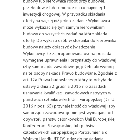
budowy lub kierownika robót przy budowie,
przebudowie lub remoncie na co najmniej 1
inwestycji drogowej. W przypadku składania
oferty na więcej niż jedno zadanie Wykonawca
może wykazać się tym samym kierownikiem
budowy do wszystkich zadań na które składa
ofertę. Do wykazu osób w stosunku do kierownika
budowy należy dołączyć oświadczenie
Wykonawcy, że zaproponowana osoba posiada
wymagane uprawnienia i przynależy do właściwej
izby samorządu zawodowego, jeżeli taki wymóg
na te osoby nakłada Prawo budowlane. Zgodnie z
art. 12a Prawa budowlanego który to odsyła do
ustawy z dnia 22 grudnia 2015 r. o zasadach
uznawania kwalifikacji zawodowych nabytych w
państwach członkowskich Unii Europejskiej (Dz. U.
2016 r. poz. 65) przynależność do właściwej izby
samorządu zawodowego nie jest wymagana od
obywateli państw członkowskich Unii Europejskiej,
Konfederacji Szwajcarskiej lub państw
członkowskich Europejskiego Porozumienia o
Wolnym Handlu (EFTA) gdyż do posiadania