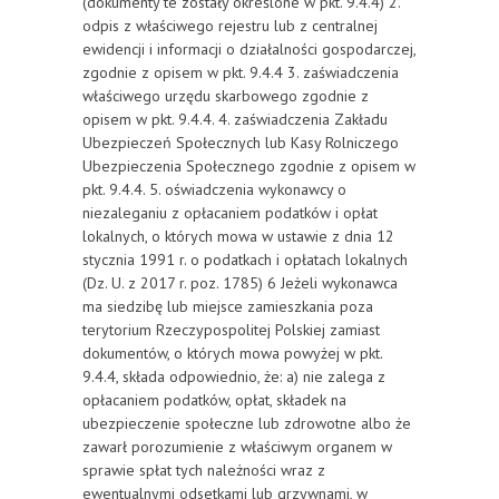
(dokumenty te zostały określone w pkt. 9.4.4) 2.
odpis z właściwego rejestru lub z centralnej
ewidencji i informacji o działalności gospodarczej,
zgodnie z opisem w pkt. 9.4.4 3. zaświadczenia
właściwego urzędu skarbowego zgodnie z
opisem w pkt. 9.4.4. 4. zaświadczenia Zakładu
Ubezpieczeń Społecznych lub Kasy Rolniczego
Ubezpieczenia Społecznego zgodnie z opisem w
pkt. 9.4.4. 5. oświadczenia wykonawcy o
niezaleganiu z opłacaniem podatków i opłat
lokalnych, o których mowa w ustawie z dnia 12
stycznia 1991 r. o podatkach i opłatach lokalnych
(Dz. U. z 2017 r. poz. 1785) 6 Jeżeli wykonawca
ma siedzibę lub miejsce zamieszkania poza
terytorium Rzeczypospolitej Polskiej zamiast
dokumentów, o których mowa powyżej w pkt.
9.4.4, składa odpowiednio, że: a) nie zalega z
opłacaniem podatków, opłat, składek na
ubezpieczenie społeczne lub zdrowotne albo że
zawarł porozumienie z właściwym organem w
sprawie spłat tych należności wraz z
ewentualnymi odsetkami lub grzywnami, w