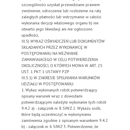
szczególności uzyskał przewidziane prawem
zwolnienie, odroczenie lub rozłożenie na raty
zaległych płatności lub wstrzymanie w całości
wykonania decyzji właściwego organu b) nie
otwarto jego likwidacji ani nie ogłoszono
upadłości,
III.5) WYKAZ OŚWIADCZEŃ LUB DOKUMENTÓW
SKŁADANYCH PRZEZ WYKONAWCĘ W
POSTĘPOWANIU NA WEZWANIE
ZAMAWIAJACEGO W CELU POTWIERDZENIA
OKOLICZNOŚCI, O KTÓRYCH MOWA W ART. 25
UST. 1 PKT 1 USTAWY PZP
III.5.1) W ZAKRESIE SPEŁNIANIA WARUNKÓW
UDZIAŁU W POSTĘPOWANIU:
1. Wykaz wykonanych robót potwierdzający
opisany warunek wraz z dowodami
potwierdzającymi należyte wykonanie tych robót
9.4.2 a) - załącznik nr 8 SIWZ 2. Wykazu osób,
które będą uczestniczyć w wykonywaniu
zamówienia zgodnie z opisanym warunkiem 9.4.2
b) - załącznik nr 6 SIWZ 3. Potwierdzenie, że