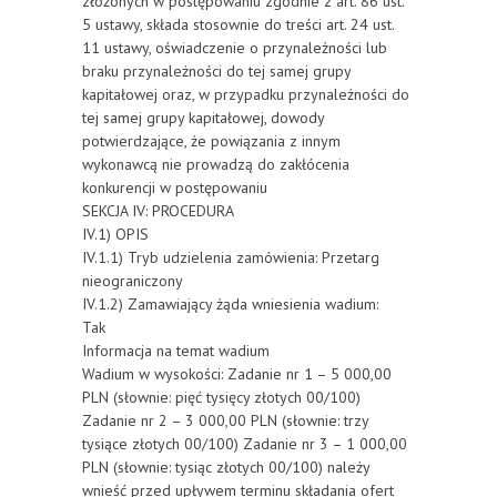
złożonych w postępowaniu zgodnie z art. 86 ust.
5 ustawy, składa stosownie do treści art. 24 ust.
11 ustawy, oświadczenie o przynależności lub
braku przynależności do tej samej grupy
kapitałowej oraz, w przypadku przynależności do
tej samej grupy kapitałowej, dowody
potwierdzające, że powiązania z innym
wykonawcą nie prowadzą do zakłócenia
konkurencji w postępowaniu
SEKCJA IV: PROCEDURA
IV.1) OPIS
IV.1.1) Tryb udzielenia zamówienia: Przetarg
nieograniczony
IV.1.2) Zamawiający żąda wniesienia wadium:
Tak
Informacja na temat wadium
Wadium w wysokości: Zadanie nr 1 – 5 000,00
PLN (słownie: pięć tysięcy złotych 00/100)
Zadanie nr 2 – 3 000,00 PLN (słownie: trzy
tysiące złotych 00/100) Zadanie nr 3 – 1 000,00
PLN (słownie: tysiąc złotych 00/100) należy
wnieść przed upływem terminu składania ofert