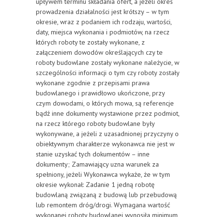
upływem terminu składania ofert, a jeżeli okres
prowadzenia działalności jest krótszy – w tym
okresie, wraz z podaniem ich rodzaju, wartości,
daty, miejsca wykonania i podmiotów, na rzecz
których roboty te zostały wykonane, z
załączeniem dowodów określających czy te
roboty budowlane zostały wykonane należycie, w
szczególności informacji o tym czy roboty zostały
wykonane zgodnie z przepisami prawa
budowlanego i prawidłowo ukończone, przy
czym dowodami, o których mowa, są referencje
bądź inne dokumenty wystawione przez podmiot,
na rzecz którego roboty budowlane były
wykonywane, a jeżeli z uzasadnionej przyczyny o
obiektywnym charakterze wykonawca nie jest w
stanie uzyskać tych dokumentów – inne
dokumenty; Zamawiający uzna warunek za
spełniony, jeżeli Wykonawca wykaże, że w tym
okresie wykonał: Zadanie 1 jedną robotę
budowlaną związaną z budową lub przebudową
lub remontem dróg/drogi. Wymagana wartość
wykonanej roboty budowlanej wynosiła minimum