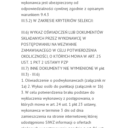
wykonawca jest ubezpieczony od
odpowiedzialności cywilnej zgodnie z opisanym
warunkiem 9.4.3
III.5.2) W ZAKRESIE KRYTERIÓW SELEKCJI:
III.6) WYKAZ OŚWIADCZEŃ LUB DOKUMENTÓW
SKŁADANYCH PRZEZ WYKONAWCĘ W
POSTĘPOWANIU NA WEZWANIE
ZAMAWIAJACEGO W CELU POTWIERDZENIA
OKOLICZNOŚCI, O KTÓRYCH MOWA W ART. 25
UST. 1 PKT 2 USTAWY PZP
III.7) INNE DOKUMENTY NIE WYMIENIONE W pkt
III.3) - III.6)
1. Oświadczenie o podwykonawcach (załącznik nr
1a) 2. Wykaz osób do punktacji (załącznik nr 1b)
3. W celu potwierdzenia braku podstaw do
wykluczenia wykonawcy z postępowania, o
których mowa w art. 24 ust. 1 pkt 23 ustawy,
wykonawca w terminie 3 dni od dnia
zamieszczenia na stronie internetowej której
udostępniono SIWZ informacji o ofertach