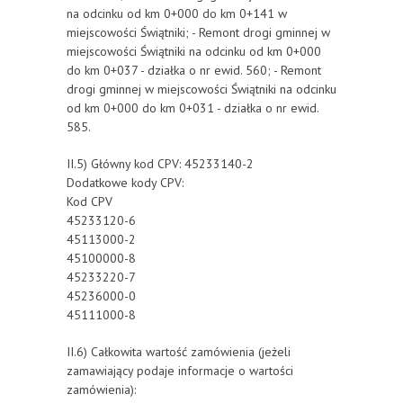
na odcinku od km 0+000 do km 0+141 w
miejscowości Świątniki; - Remont drogi gminnej w
miejscowości Świątniki na odcinku od km 0+000
do km 0+037 - działka o nr ewid. 560; - Remont
drogi gminnej w miejscowości Świątniki na odcinku
od km 0+000 do km 0+031 - działka o nr ewid.
585.
II.5) Główny kod CPV: 45233140-2
Dodatkowe kody CPV:
Kod CPV
45233120-6
45113000-2
45100000-8
45233220-7
45236000-0
45111000-8
II.6) Całkowita wartość zamówienia (jeżeli
zamawiający podaje informacje o wartości
zamówienia):